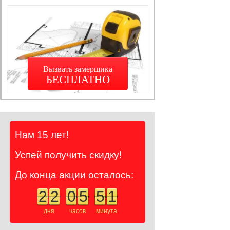
Вызвать замерщика
БЕСПЛАТНО
Нам 15 лет!
Успей получить скидку!
До конца акции осталось:
2
2
0
5
5
1
дня
часов
минута