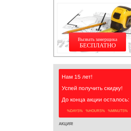
Вызвать замерщика
БЕСПЛАТНО
Нам 15 лет!
Успей получить скидку!
До конца акции осталось:
%DAYS%
%HOURS%
%MINUTS%
АКЦИЯ!