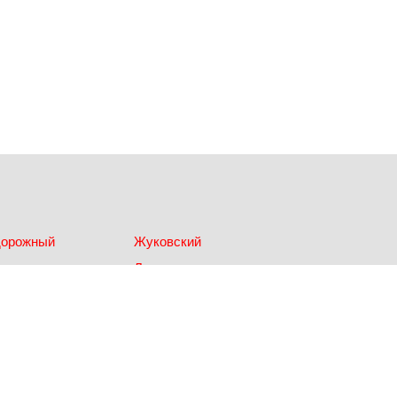
дорожный
Жуковский
ки
Лыткарино
Одинцово
Щербинка