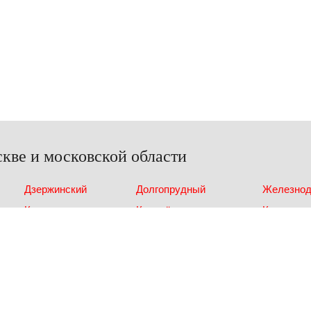
кве и московской области
Дзержинский
Долгопрудный
Железно
Красногорск
Королёв
Котельни
Московский
Мытищи
МОСКВА
Солнцево
Химки
Щелково