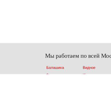
Мы работаем по всей Мос
Балашиха
Видное
Зеленоград
Ивантеевка
Лобня
Люберцы
Пушкино
Реутов