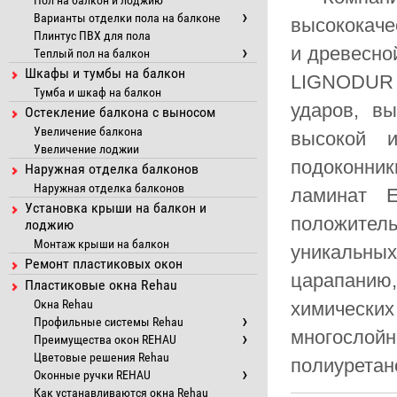
Пол на балкон и лоджию
Варианты отделки пола на балконе
высококаче
Плинтус ПВХ для пола
и древесно
Теплый пол на балкон
Шкафы и тумбы на балкон
LIGNODUR 
Тумба и шкаф на балкон
ударов, вы
Остекление балкона с выносом
Увеличение балкона
высокой 
Увеличение лоджии
подоконн
Наружная отделка балконов
Наружная отделка балконов
ламинат E
Установка крыши на балкон и
положител
лоджию
Монтаж крыши на балкон
уникальны
Ремонт пластиковых окон
царапани
Пластиковые окна Rehau
Окна Rehau
химически
Профильные системы Rehau
многосл
Преимущества окон REHAU
Цветовые решения Rehau
полиуретан
Оконные ручки REHAU
Как устанавливаются окна Rehau