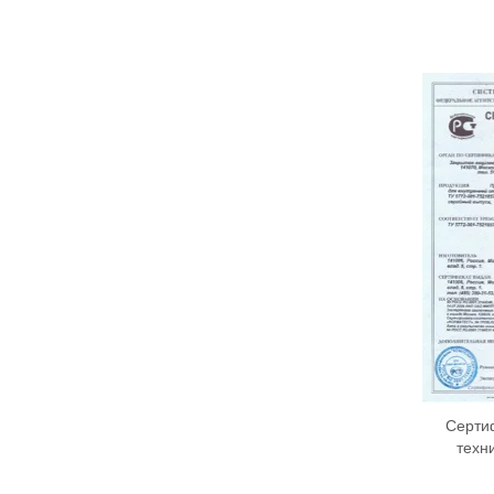
Сертиф
техн