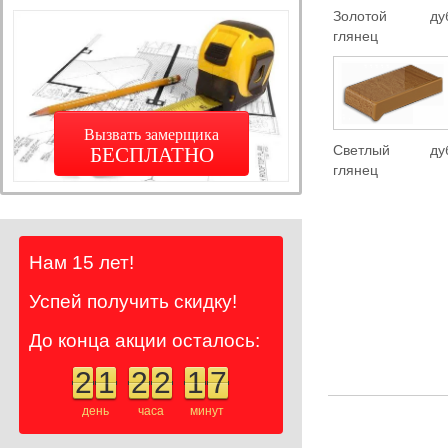
Золотой ду
глянец
Вызвать замерщика
Светлый ду
БЕСПЛАТНО
глянец
Нам 15 лет!
Успей получить скидку!
До конца акции осталось:
2
1
2
2
1
7
день
часа
минут