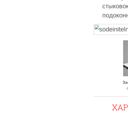
стыково
подокон
За
ХА