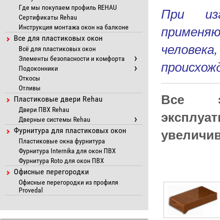
Где мы покупаем профиль REHAU
При изг
Сертификаты Rehau
Инструкция монтажа окон на балконе
применя
Все для пластиковых окон
человек
Всё для пластиковых окон
Элементы безопасности и комфорта
происхож
Подоконники
Откосы
Отливы
Все э
Пластиковые двери Rehau
Двери ПВХ Rehau
эксплуа
Дверные системы Rehau
Фурнитура для пластиковых окон
увеличив
Пластиковые окна фурнитура
Фурнитура Internika для окон ПВХ
Фурнитура Roto для окон ПВХ
Офисные перегородки
Офисные перегородки из профиля
Provedal