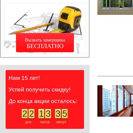
Вызвать замерщика
БЕСПЛАТНО
Нам 15 лет!
Успей получить скидку!
До конца акции осталось:
2
2
1
3
3
5
дня
часов
минут