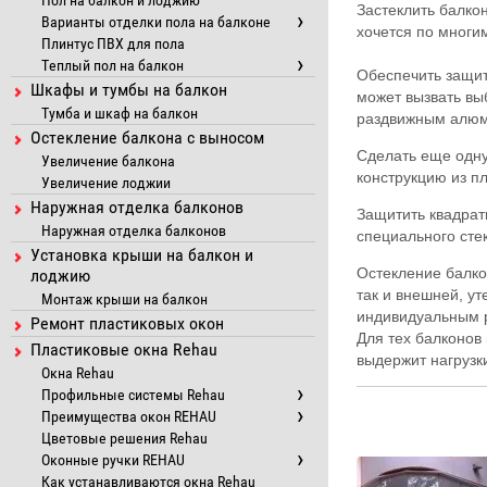
Пол на балкон и лоджию
Застеклить балк
Варианты отделки пола на балконе
хочется по многи
Плинтус ПВХ для пола
Теплый пол на балкон
Обеспечить защит
Шкафы и тумбы на балкон
может вызвать вы
Тумба и шкаф на балкон
раздвижным алюм
Остекление балкона с выносом
Сделать еще одну
Увеличение балкона
конструкцию из пл
Увеличение лоджии
Наружная отделка балконов
Защитить квадра
Наружная отделка балконов
специального сте
Установка крыши на балкон и
Остекление балко
лоджию
так и внешней, у
Монтаж крыши на балкон
индивидуальным 
Ремонт пластиковых окон
Для тех балконов 
Пластиковые окна Rehau
выдержит нагрузк
Окна Rehau
Профильные системы Rehau
Преимущества окон REHAU
Цветовые решения Rehau
Оконные ручки REHAU
Как устанавливаются окна Rehau