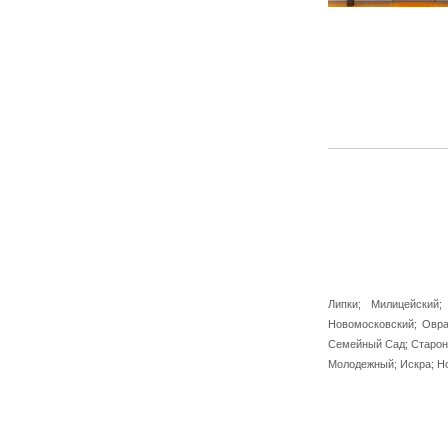
Липки; Милицейский;
Новомосковский; Овра
Семейный Сад; Старони
Молодежный; Искра; Н