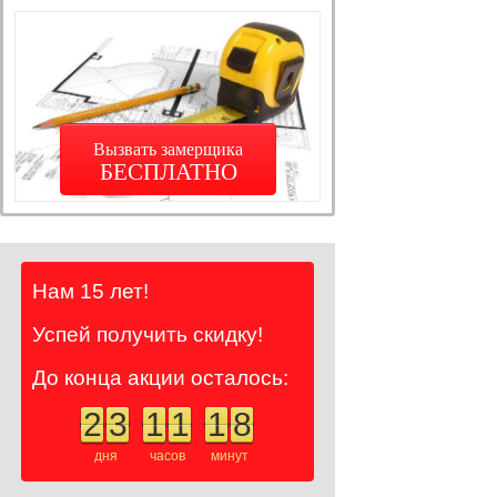
Вызвать замерщика
БЕСПЛАТНО
Нам 15 лет!
Успей получить скидку!
До конца акции осталось:
2
3
1
1
1
8
дня
часов
минут