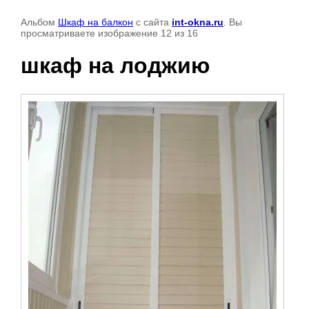
Альбом
Шкаф на балкон
с сайта
int-okna.ru
. Вы
просматриваете изображение 12 из 16
шкаф на лоджию