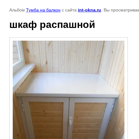
Альбом
Тумба на балкон
с сайта
int-okna.ru
. Вы просматрива
шкаф распашной