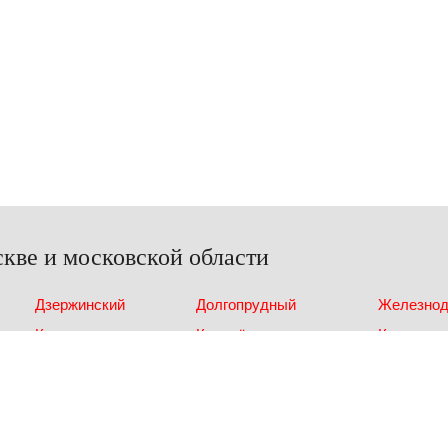
кве и московской области
Дзержинский
Долгопрудный
Железно
Красногорск
Королёв
Котельни
Московский
Мытищи
МОСКВА
Солнцево
Химки
Щелково