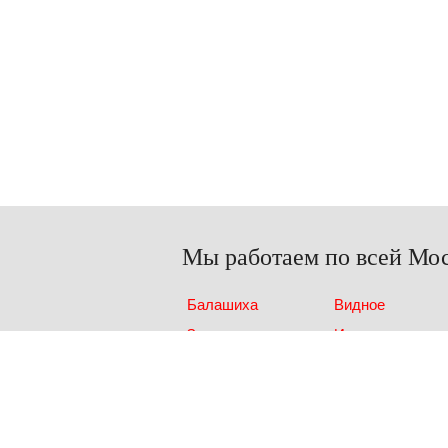
Мы работаем по всей Мос
Балашиха
Видное
Зеленоград
Ивантеевка
Лобня
Люберцы
Пушкино
Реутов