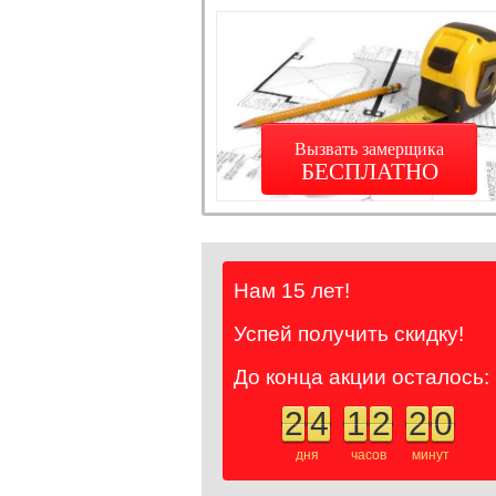
Вызвать замерщика
БЕСПЛАТНО
Нам 15 лет!
Успей получить скидку!
До конца акции осталось:
2
4
1
2
2
0
дня
часов
минут