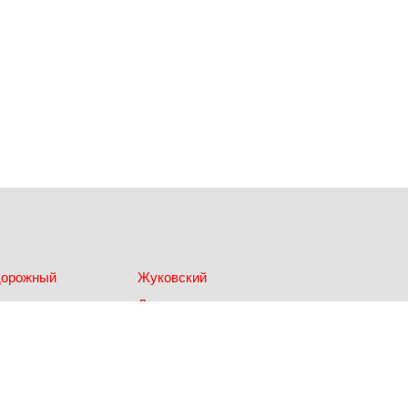
дорожный
Жуковский
ки
Лыткарино
Одинцово
Щербинка