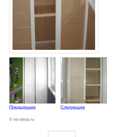
Предыдущее
Следующее
© int-okna.ru