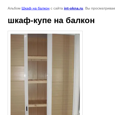
Альбом
Шкаф на балкон
с сайта
int-okna.ru
. Вы просматривае
шкаф-купе на балкон